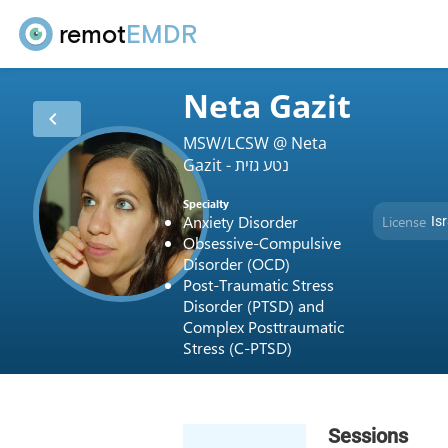
remot
EMDR
Neta Gazit
chevron_left
MSW/LCSW @ Neta
Gazit - נטע גזית
Specialty
Anxiety Disorder
License
Isr
Obsessive-Compulsive
Disorder (OCD)
Post-Traumatic Stress
Disorder (PTSD) and
Complex Posttraumatic
Stress (C-PTSD)
Sessions