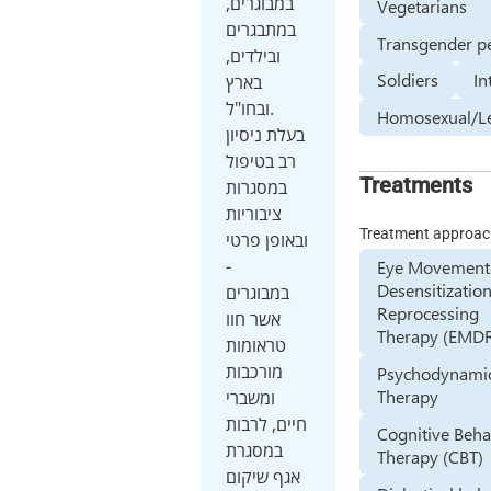
במבוגרים,
Vegetarians
במתבגרים
Transgender p
ובילדים,
Soldiers
In
בארץ
ובחו"ל.
Homosexual/L
בעלת ניסיון
רב בטיפול
Treatments
במסגרות
ציבוריות
Treatment approa
ובאופן פרטי
-
Eye Movement
Desensitizatio
במבוגרים
Reprocessing
אשר חוו
Therapy (EMD
טראומות
מורכבות
Psychodynami
Therapy
ומשברי
חיים, לרבות
Cognitive Beha
במסגרת
Therapy (CBT)
אגף שיקום