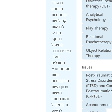
Dialectical beh
במשרד
therapy (DBT)
הבטחון
Analytical
ובמסגרות
Psychology
קהילתיות
לבריאות
Play Therapy
הנפש.
Relational
בנוסף,
Psychotherapy
בטיפול
Object Relatio
בילדים ובבני
Therapy
נוער,
הסובלים
Issues
מפוסט-טרא
ומות
Post-Traumati
Stress Disorde
מורכבות ומ
(PTSD) and Co
מגוון בעיות
Posttraumatic 
רגשיות
(C-PTSD)
והתנהגותיו
Abandonment 
ת, במקביל
לביצוע