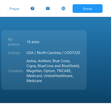
Preços
Entrar
help
mail
language
Na
14 anos
prática
Licença
USA / North Carolina / COO7220
Aetna, Anthem, Blue Cross,
Cigna, BlueCross and BlueShield,
Convênio
Magellan, Optum, TRICARE,
Medicaid, UnitedHealthcare,
Medicare