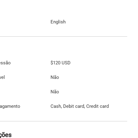
English
essão
$120
USD
vel
Não
Não
pagamento
Cash, Debit card, Credit card
ções