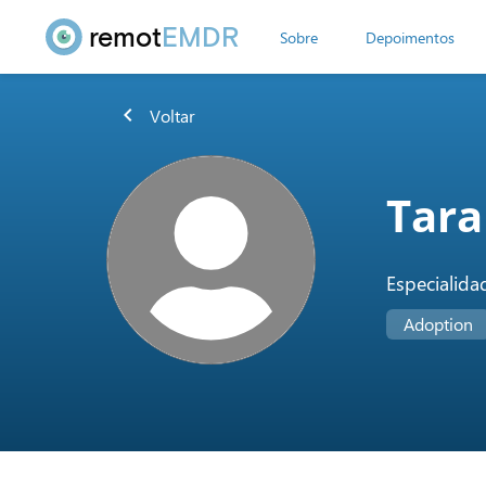
remot
EMDR
Sobre
Depoimentos
chevron_left
Voltar
Tara
Especialida
Adoption