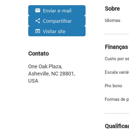
Sobre
Enviar e-mail
email
Compartilhar
share
Idiomas
Visitar site
open_in_browser
Finanças
Contato
Custo por s
One Oak Plaza,
Escala variá
Asheville, NC 28801,
USA
Pro bono
Formas de 
Qualifica