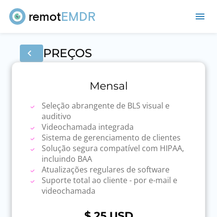
remot
EMDR
me
PREÇOS
chevron_left
Mensal
Seleção abrangente de BLS visual e
auditivo
Videochamada integrada
Sistema de gerenciamento de clientes
Solução segura compatível com HIPAA,
incluindo BAA
Atualizações regulares de software
Suporte total ao cliente - por e-mail e
videochamada
$ 25
USD