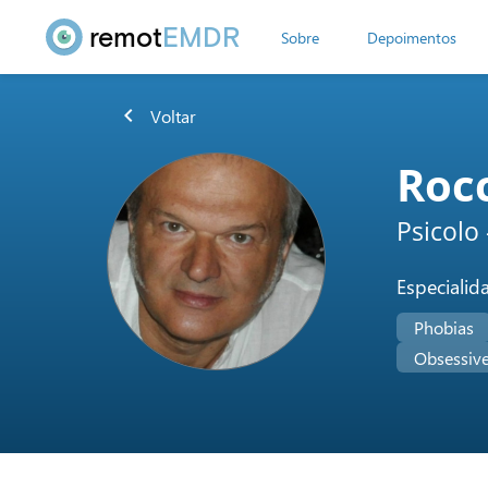
remot
EMDR
Sobre
Depoimentos
chevron_left
Voltar
Roc
Psicolo
Especialid
Phobias
Obsessiv