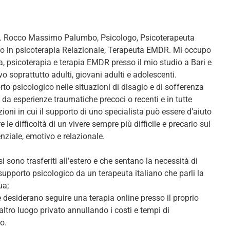
t. Rocco Massimo Palumbo, Psicologo, Psicoterapeuta
to in psicoterapia Relazionale, Terapeuta EMDR. Mi occupo
a, psicoterapia e terapia EMDR presso il mio studio a Bari e
vo soprattutto adulti, giovani adulti e adolescenti.
to psicologico nelle situazioni di disagio e di sofferenza
da esperienze traumatiche precoci o recenti e in tutte
zioni in cui il supporto di uno specialista può essere d’aiuto
e le difficoltà di un vivere sempre più difficile e precario sul
nziale, emotivo e relazionale.
 si sono trasferiti all’estero e che sentano la necessità di
supporto psicologico da un terapeuta italiano che parli la
ua;
 desiderano seguire una terapia online presso il proprio
altro luogo privato annullando i costi e tempi di
o.