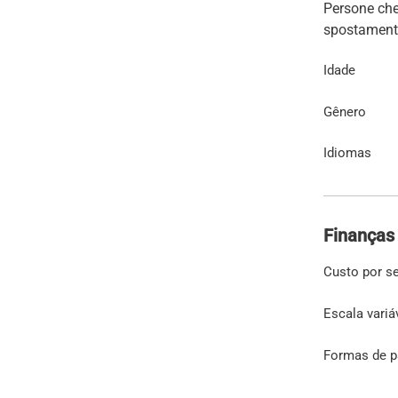
Persone che 
Idade
Gênero
Idiomas
Finanças
Custo por s
Escala variá
Formas de 