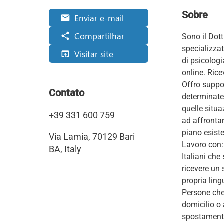
Sobre
Enviar e-mail
email
Compartilhar
share
Sono il Dot
specializza
Visitar site
open_in_browser
di psicologi
online. Rice
Offro suppor
Contato
determinate 
quelle situa
+39 331 600 759
ad affrontar
piano esiste
Via Lamia, 70129 Bari
Lavoro con:
BA, Italy
Italiani che
ricevere un 
propria ling
Persone che
domicilio o 
spostament