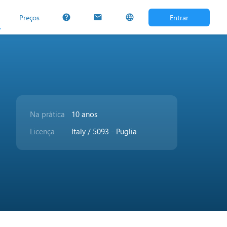
Preços
Entrar
help
mail
language
Na prática
10 anos
Licença
Italy / 5093 - Puglia