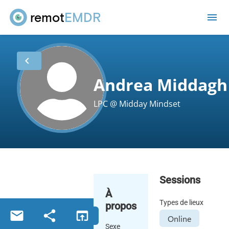
remot
EMDR
me
chevron_left
Andrea Middagh
LPC @ Midday Mindset
Sessions
À
Types de lieux
propos
email
share
open_in_browser
Online
Sexe