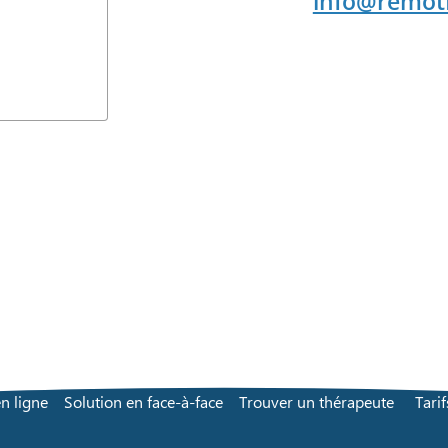
info@remo
n ligne
Solution en face-à-face
Trouver un thérapeute
Tarif