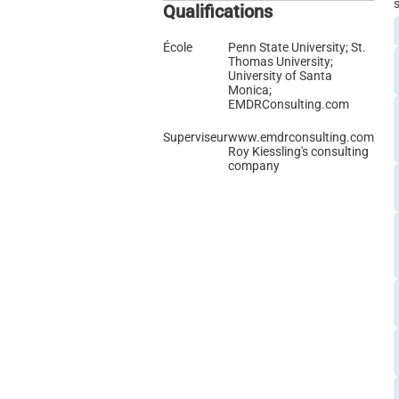
Qualifications
École
Penn State University; St.
Thomas University;
University of Santa
Monica;
EMDRConsulting.com
Superviseur
www.emdrconsulting.com
Roy Kiessling's consulting
company