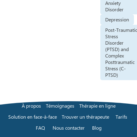
Anxiety
Disorder
Depression
Post-Traumati
Stress
Disorder
(PTSD) and
Complex
Posttraumatic
Stress (C-
PTSD)
À propos
Témoignages
Thérapie en ligne
Solution en face-à-face
Trouver un thérapeute
Tarifs
FAQ
Nous contacter
Blog