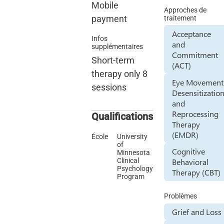
Mobile
Approches de
payment
traitement
Acceptance
Infos
and
supplémentaires
Commitment
Short-term
(ACT)
therapy only 8
Eye Movement
sessions
Desensitizatio
and
Reprocessing
Qualifications
Therapy
(EMDR)
École
University
of
Cognitive
Minnesota
Behavioral
Clinical
Psychology
Therapy (CBT)
Program
Problèmes
Grief and Loss