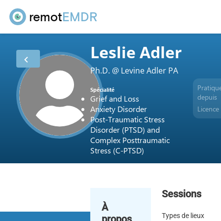
remot
EMDR
Leslie Adler
Ph.D. @ Levine Adler PA
Pratiqu
Spécialité
depuis
Grief and Loss
Anxiety Disorder
Licence
Post-Traumatic Stress
Disorder (PTSD) and
Complex Posttraumatic
Stress (C-PTSD)
Sessions
À
Types de lieux
propos