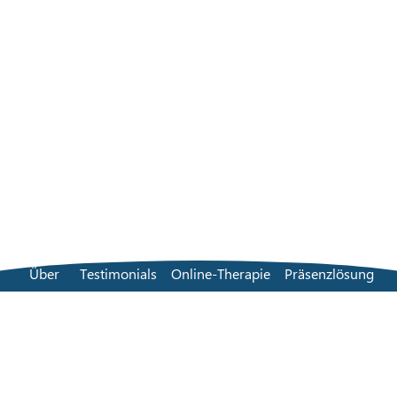
Über
Testimonials
Online-Therapie
Präsenzlösung
Einen Therapeuten finden
Preisgestaltung
FAQs
Kontakt
Blog
Allgemeine Geschäftsbedingungen