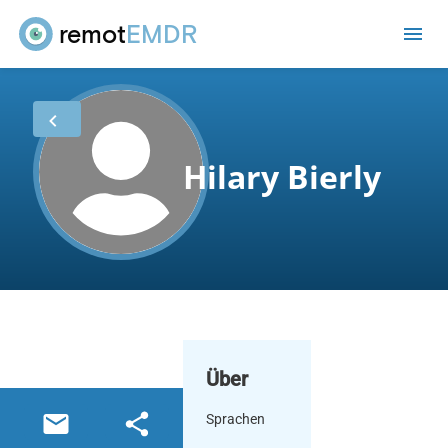
remot
EMDR
Hilary Bierly
Über
Sprachen