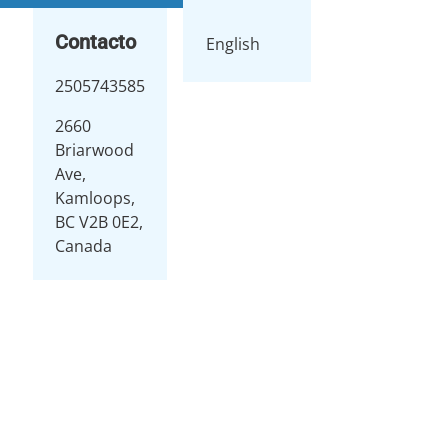
Contacto
English
2505743585
2660
Briarwood
Ave,
Kamloops,
BC V2B 0E2,
Canada