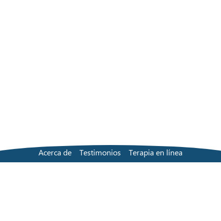
Acerca de
Testimonios
Terapia en línea
Solución en persona
Buscar a un terapeuta
Precios
Preguntas frecuentes
Contacta con nosotros
Blog
Términos y condiciones