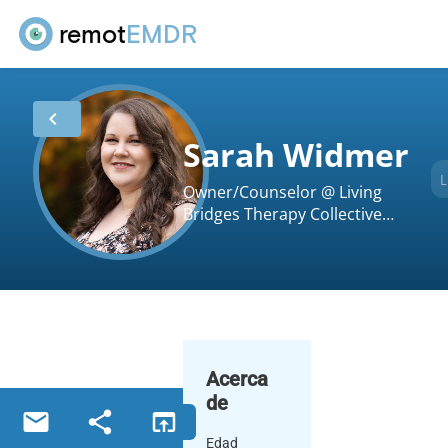
remot
EMDR
chevron_left
Sarah Widmer
L
Owner/Counselor @ Living
Bridges Therapy Collective
Inc.
Acerca
de
email
share
open_in_browser
Edad