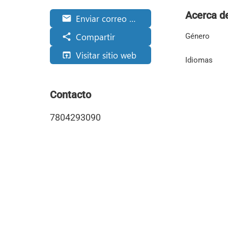
Acerca d
Enviar correo electrónico
email
Compartir
share
Género
Visitar sitio web
open_in_browser
Idiomas
Contacto
7804293090