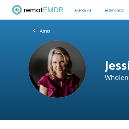
remot
EMDR
Acerca de
Testimonios
chevron_left
Atrás
Jess
Wholene