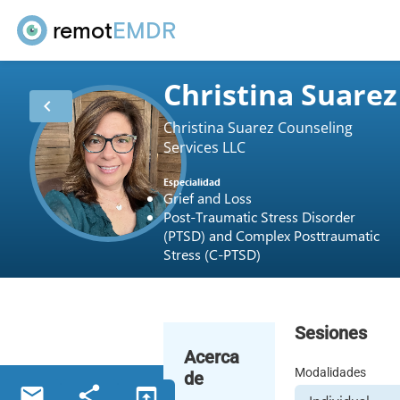
remot
EMDR
Christina Suarez
chevron_left
Christina Suarez Counseling
Services LLC
Especialidad
Grief and Loss
Post-Traumatic Stress Disorder
(PTSD) and Complex Posttraumatic
Stress (C-PTSD)
Sesiones
Acerca
Modalidades
de
email
share
open_in_browser