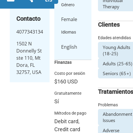
Individual
Género
Therapy
Contacto
Female
Clientes
4077343134
Idiomas
Edades atendidas
1502 N
English
Young Adults
Donnelly St
(18-25)
ste 110, Mt
Finanzas
Adults (25-65)
Dora, FL
32757, USA
Seniors (65+)
Costo por sesión
$160
USD
Tratamiento
Gratuitamente
Sí
Problemas
Métodos de pago
Abandonment
Issues
Debit card,
Credit card
Adverse