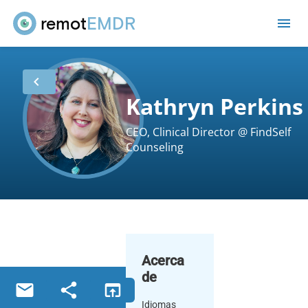
remot
EMDR
me
chevron_left
Kathryn Perkins
CEO, Clinical Director @ FindSelf
Counseling
Acerca
de
email
share
open_in_browser
Idiomas