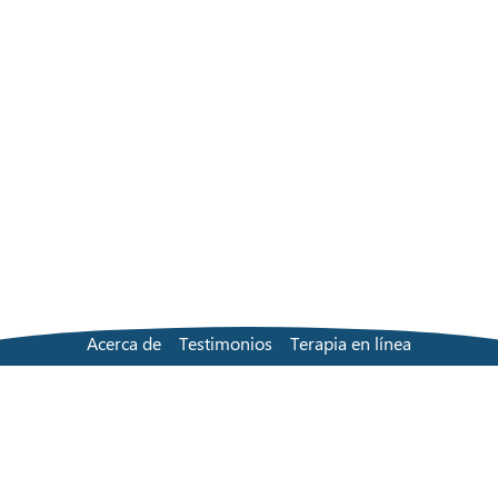
Acerca de
Testimonios
Terapia en línea
Solución en persona
Buscar a un terapeuta
Precios
Preguntas frecuentes
Contacta con nosotros
Blog
Términos y condiciones