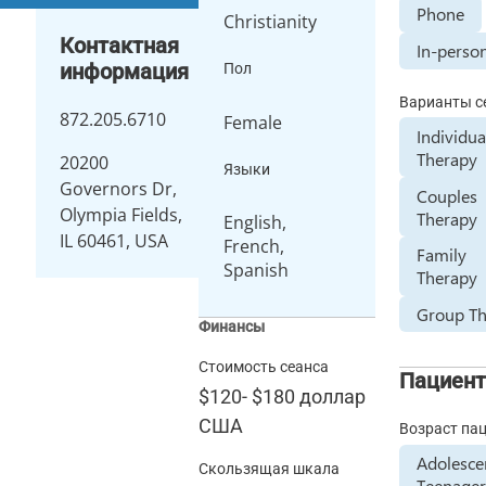
Phone
Christianity
Контактная
In-perso
информация
Пол
Варианты с
872.205.6710
Female
Individua
Therapy
20200
Языки
Governors Dr,
Couples
Olympia Fields,
Therapy
English,
IL 60461, USA
French,
Family
Spanish
Therapy
Group T
Финансы
Стоимость сеанса
Пациен
$120
-
$180
доллар
США
Возраст па
Adolesce
Скользящая шкала
Teenager