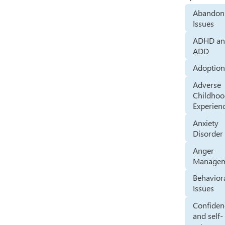
Abandon
Issues
ADHD a
ADD
Adoptio
Adverse
Childho
Experien
Anxiety
Disorder
Anger
Manage
Behavior
Issues
Confiden
and self-