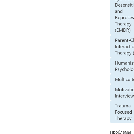
Desensiti
and
Reproces
Therapy
(EMDR)
Parent-C
Interacti
Therapy 
Humanist
Psycholo
Multicult
Motivati
Intervie
Trauma
Focused
Therapy
Проблемы