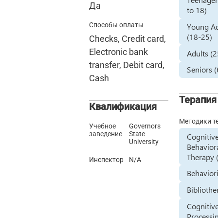
Да
to 18)
Способы оплаты
Young Ad
(18-25)
Checks, Credit card,
Electronic bank
Adults (
transfer, Debit card,
Seniors 
Cash
Терапия
Квалификация
Методики т
Учебное
Governors
заведение
State
Cognitiv
University
Behavior
Therapy 
Инспектор
N/A
Behavior
Biblioth
Cognitiv
Processi