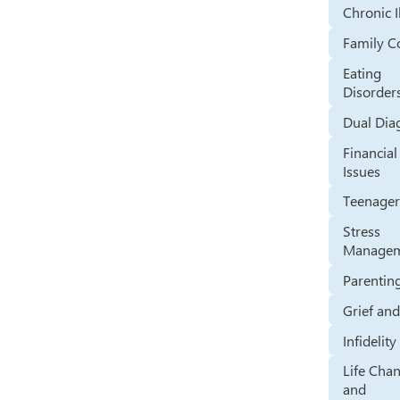
Chronic I
Family Co
Eating
Disorder
Dual Dia
Financial
Issues
Teenager
Stress
Manage
Parentin
Grief an
Infidelity
Life Cha
and