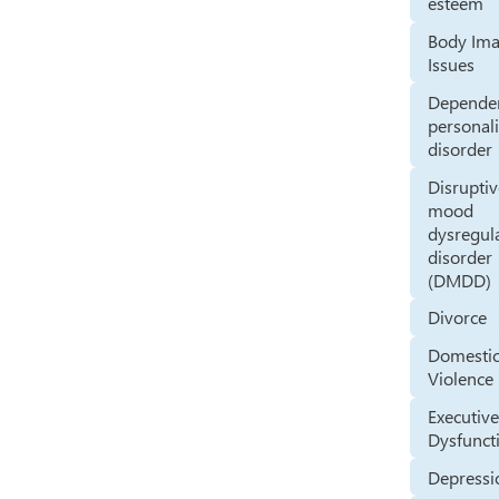
esteem
Body Im
Issues
Depende
personali
disorder
Disrupti
mood
dysregul
disorder
(DMDD)
Divorce
Domesti
Violence
Executiv
Dysfunct
Depressi