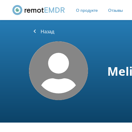
remot
EMDR
О продукте
Отзывы
chevron_left
Назад
Mel