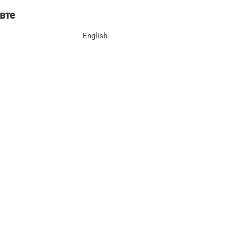
вте
English