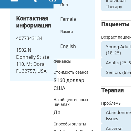
Individual
Пол
Therapy
Контактная
Female
Пациенты
информация
Языки
Возраст пацие
4077343134
English
Young Adult
1502 N
(18-25)
Donnelly St ste
Финансы
Adults (25-
110, Mt Dora,
FL 32757, USA
Seniors (65
Стоимость сеанса
$160
доллар
США
Терапия
На общественных
Проблемы
началах
Abandonme
Да
Issues
Способы оплаты
Adverse