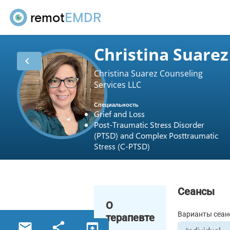
remot
EMDR
Christina Suarez
chevron_left
Christina Suarez Counseling
Services LLC
Специальность
Grief and Loss
Post-Traumatic Stress Disorder
(PTSD) and Complex Posttraumatic
Stress (C-PTSD)
Сеансы
О
Варианты сеан
терапевте
email
share
open_in_browser