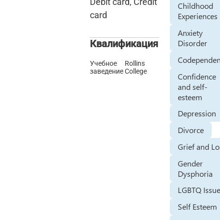
Debit card, Credit
Childhood
card
Experiences
Anxiety
Disorder
Квалификация
Codepende
Учебное
Rollins
заведение
College
Confidence
and self-
esteem
Depression
Divorce
Grief and Lo
Gender
Dysphoria
LGBTQ Issu
Self Esteem