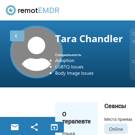
remot
EMDR
С
Tara Chandler
chevron_left
Л
Специальность
Adoption
С
LGBTQ Issues
Body Image Issues
Сеансы
О
Места приема
терапевте
email
share
open_in_browser
Online
Языки