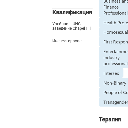
Business an
Finance
Квалификация
Professional
Health Profe
Учебное
UNC
заведение
Chapel Hill
Homosexual
Инспектор
none
First Respo
Entertainme
industry
professional
Intersex
Non-Binary
People of C
Transgender
Терапия