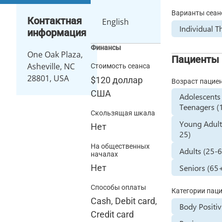
Варианты сеан
Контактная
English
Individual T
информация
Финансы
One Oak Plaza,
Пациенты
Asheville, NC
Стоимость сеанса
28801, USA
$120
доллар
Возраст пацие
США
Adolescents
Teenagers (
Скользящая шкала
Young Adult
Нет
25)
На общественных
Adults (25-
началах
Seniors (65
Нет
Способы оплаты
Категории пац
Cash, Debit card,
Body Positiv
Credit card