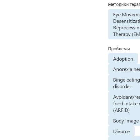
Методики тера
Eye Movem
Desensitizat
Reprocessin
Therapy (E
Проблемы
Adoption
Anorexia ne
Binge eatin
disorder
Avoidant/res
food intake 
(ARFID)
Body Image 
Divorce