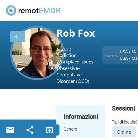
remot
EMDR
Rob Fox
chevron_left
Specialità
USA / Ma
Addiction
Licenza
USA / Ma
Workplace Issues
Obsessive-
Compulsive
Disorder (OCD)
Sessioni
Informazioni
Tipi di località
email
share
open_in_browser
Genere
Online