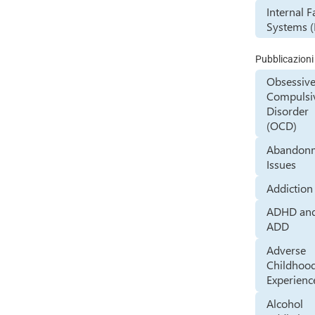
Internal 
Systems (
Pubblicazioni
Obsessive
Compulsi
Disorder
(OCD)
Abandon
Issues
Addiction
ADHD an
ADD
Adverse
Childhoo
Experienc
Alcohol