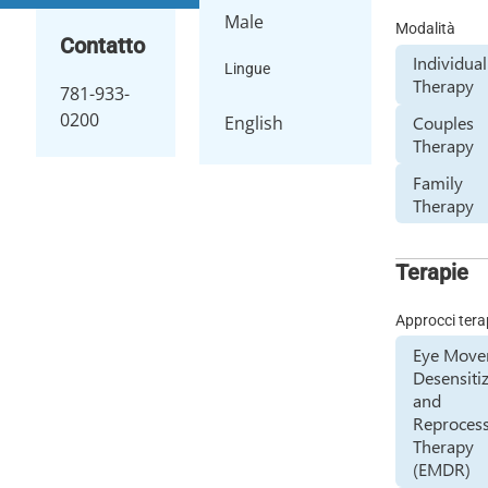
Male
Modalità
Contatto
Individual
Lingue
Therapy
781-933-
0200
English
Couples
Therapy
Family
Therapy
Terapie
Approcci tera
Eye Mov
Desensiti
and
Reproces
Therapy
(EMDR)