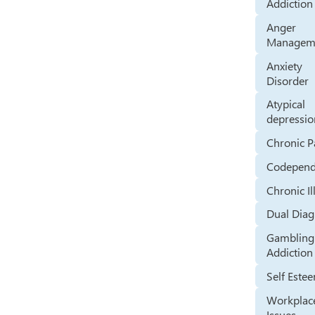
Addiction
Anger
Managem
Anxiety
Disorder
Atypical
depressio
Chronic P
Codepen
Chronic Il
Dual Diag
Gambling
Addiction
Self Este
Workplac
Issues