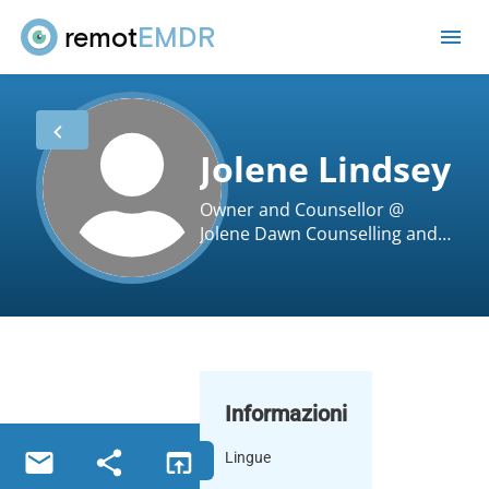
remot
EMDR
Jolene Lindsey
Owner and Counsellor @
Jolene Dawn Counselling and
Consulting
Informazioni
Lingue