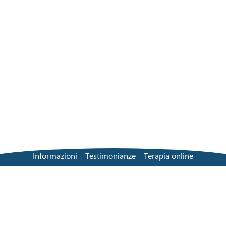
Informazioni
Testimonianze
Terapia online
Soluzione di persona
Trova un terapeuta
Tariffe
Domande frequenti
Contatti
Blog
Termini e condizioni