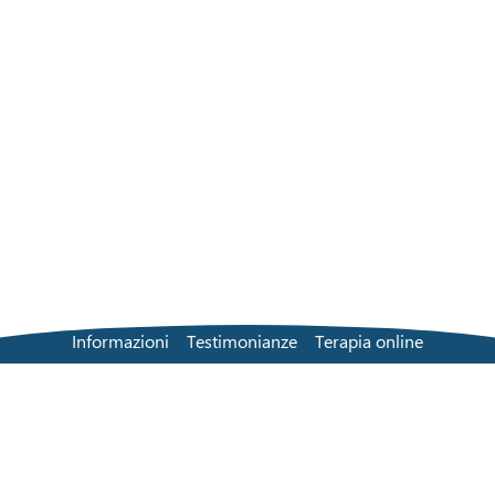
Informazioni
Testimonianze
Terapia online
Soluzione di persona
Trova un terapeuta
Tariffe
Domande frequenti
Contatti
Blog
Termini e condizioni