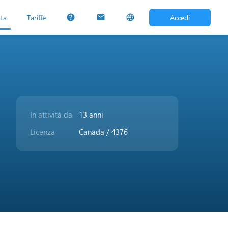
uta
Tariffe
Accedi
help
mail
language
In attività da
13 anni
Licenza
Canada / 4376