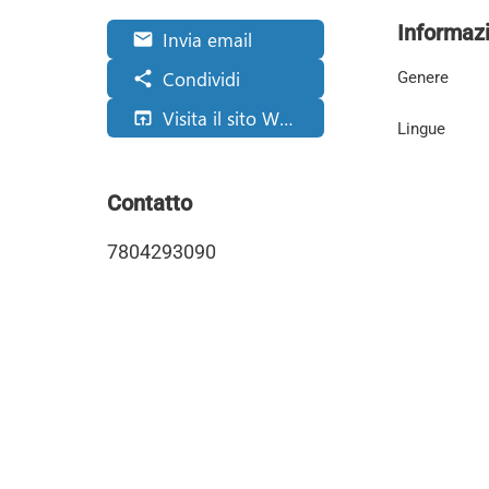
Informazi
Invia email
email
Condividi
share
Genere
Visita il sito Web
open_in_browser
Lingue
Contatto
7804293090