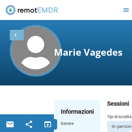
remot
EMDR
m
chevron_left
Marie Vagedes
Sessioni
Informazioni
Tipi di località
email
share
open_in_browser
Genere
In-person