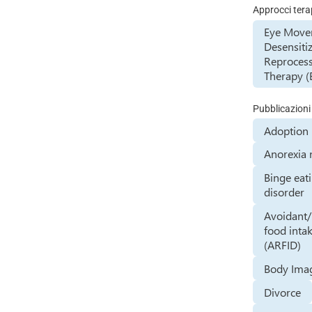
Approcci tera
Eye Mov
Desensiti
Reproces
Therapy 
Pubblicazioni
Adoption
Anorexia 
Binge eat
disorder
Avoidant/r
food inta
(ARFID)
Body Imag
Divorce