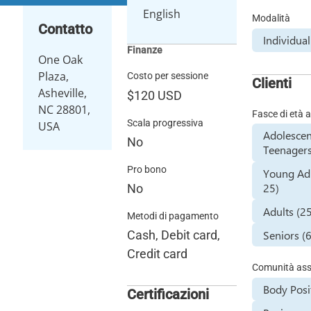
English
Modalità
Contatto
Individua
Finanze
One Oak
Plaza,
Costo per sessione
Clienti
Asheville,
$120
USD
NC 28801,
Fasce di età a
Scala progressiva
USA
Adolescen
No
Teenagers
Pro bono
Young Adu
25)
No
Adults (2
Metodi di pagamento
Seniors (
Cash, Debit card,
Credit card
Comunità assi
Body Posit
Certificazioni