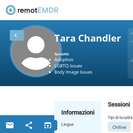
remot
EMDR
I
Tara Chandler
chevron_left
L
Specialità
Adoption
A
LGBTQ Issues
Body Image Issues
Sessioni
Informazioni
Tipi di località
email
share
open_in_browser
Lingue
Online