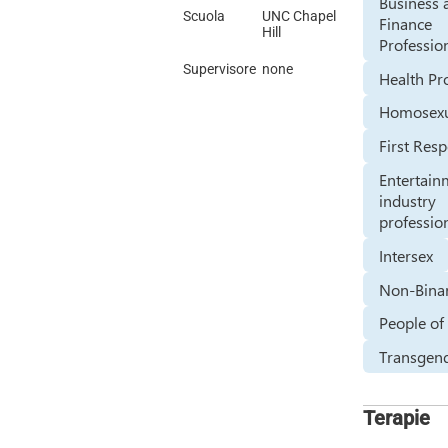
Business 
Scuola
UNC Chapel
Finance
Hill
Professio
Supervisore
none
Health Pr
Homosexu
First Res
Entertain
industry
professio
Intersex
Non-Bina
People of
Transgen
Terapie