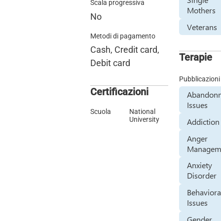
Scala progressiva
Mothers
No
Veterans
Metodi di pagamento
Cash, Credit card,
Terapie
Debit card
Pubblicazioni
Certificazioni
Abandon
Issues
Scuola
National
University
Addiction
Anger
Managem
Anxiety
Disorder
Behaviora
Issues
Gender