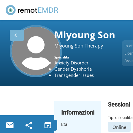
remot
EMDR
Miyoung Son
chevron_left
Miyoung Son Therapy
In at
Lice
Specialità
Assi
Anxiety Disorder
Gender Dysphoria
Transgender Issues
Sessioni
Informazioni
Tipi di località
email
share
open_in_browser
Età
Online