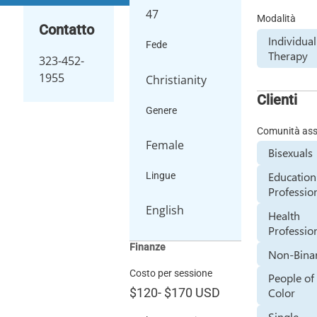
47
Modalità
Contatto
Individual
Fede
Therapy
323-452-
1955
Christianity
Clienti
Genere
Comunità assi
Female
Bisexuals
Education
Lingue
Professio
English
Health
Professio
Finanze
Non-Bina
Costo per sessione
People of
Color
$120
-
$170
USD
Single