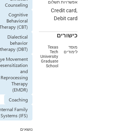
אפשרויות תשלום
Counseling
Credit card,
Cognitive
Debit card
Behavioral
Therapy (CBT)
כישורים
Dialectical
behavior
מוסד
Texas
therapy (DBT)
לימודים
Tech
University
Eye Movement
Graduate
Desensitization
School
and
Reprocessing
Therapy
(EMDR)
Coaching
Internal Family
Systems (IFS)
נושאים