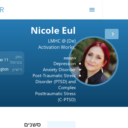
mot
EMDR
me
Nicole Eul
LMHC @ (De)
Activation Works,
LLC
ותק
התמחות
11 שנים
בטיפול
Depression
Anxiety Disorder
רישיון
USA / Washington
Post-Traumatic Stress
Disorder (PTSD) and
Complex
Posttraumatic Stress
(C-PTSD)
סשנים