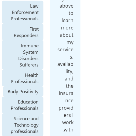
above
Law
Enforcement
to
Professionals
learn
more
First
about
Responders
my
Immune
service
System
s,
Disorders
availab
Sufferers
ility,
Health
and
Professionals
the
Body Positivity
insura
nce
Education
provid
Professionals
ers I
Science and
work
Technology
with.
professionals