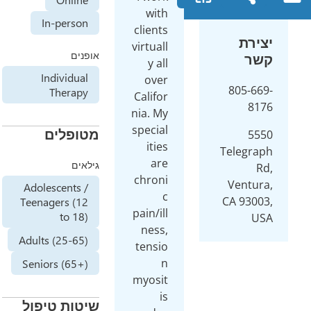
with
In-person
clients
virtuall
אופנים
y all
Individual
over
Therapy
Califor
nia. My
special
מטופלים
ities
are
גילאים
chroni
Adolescents /
c
Teenagers (12
pain/ill
to 18)
ness,
Adults (25-65)
tensio
n
Seniors (65+)
myosit
is
שיטות טיפול