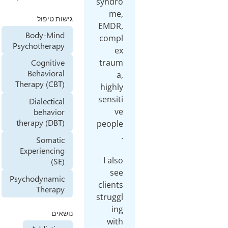
syndro
me,
גישות טיפול
EMDR,
Body-Mind
compl
Psychotherapy
ex
traum
Cognitive
Behavioral
a,
Therapy (CBT)
highly
sensiti
Dialectical
ve
behavior
therapy (DBT)
people
Somatic
Experiencing
I also
(SE)
see
Psychodynamic
clients
Therapy
struggl
ing
נושאים
with