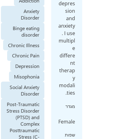
Addiction
depres
sion
Anxiety
Disorder
and
anxiety
Binge eating
. I use
disorder
multipl
Chronic Illness
e
differe
Chronic Pain
nt
Depression
therap
Misophonia
y
modali
Social Anxiety
ties.
Disorder
Post-Traumatic
מגדר
Stress Disorder
(PTSD) and
Female
Complex
Posttraumatic
שפות
Stress (C-