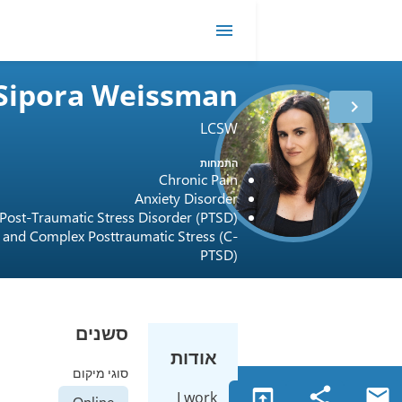
DR
me
Sipora Weissman
LCSW
התמחות
רישיון
USA / 95374
Chronic Pain
Anxiety Disorder
Post-Traumatic Stress Disorder (PTSD)
and Complex Posttraumatic Stress (C-
PTSD)
סשנים
אודות
סוגי מיקום
ope
I work
Online