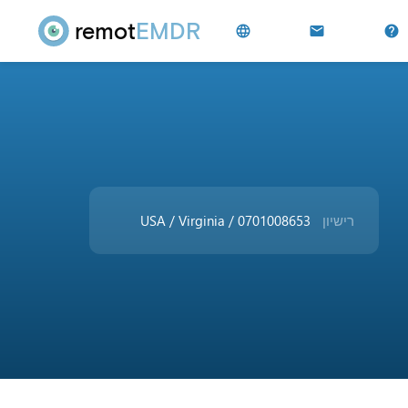
remot
EMDR
language
mail
help
רישיון
USA / Virginia / 0701008653