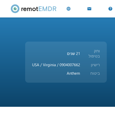
remot
EMDR
language
mail
help
ותק
21 שנים
בטיפול
רישיון
USA / Virginia / 0904007662
ביטוח
Anthem