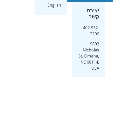
English
4
N
St,
NE