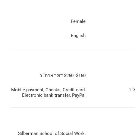
Female
English
$150
-
$250
דולר ארה״ב
ום
Mobile payment, Checks, Credit card,
Electronic bank transfer, PayPal
Silberman School of Social Work,