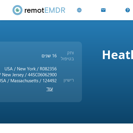
remot
EMDR
language
mail
help
Heath
ותק
16 שנים
בטיפול
USA / New York / R082356
/ New Jersey / 44SC06062900
רישיון
USA / Massachusetts / 124492
עוד