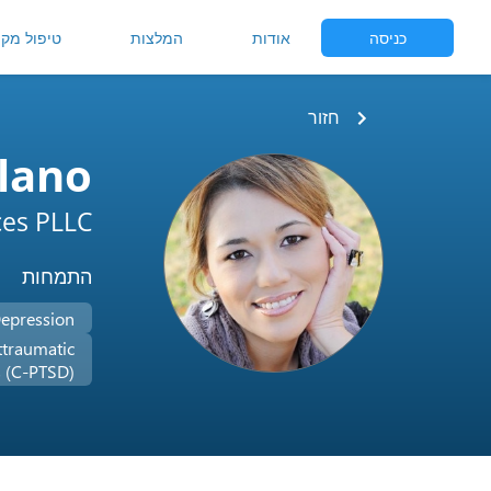
כניסה
אודות
המלצות
טיפול מקוו
חזור
lano
ces PLLC
התמחות
epression
ttraumatic
s (C-PTSD)