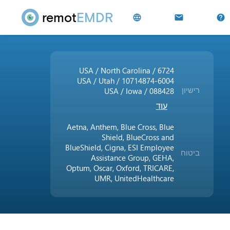
remot
EMDR
USA / North Carolina / 6724
USA / Utah / 10714874-6004
רישיון
USA / Iowa / 088428
עוד
Aetna, Anthem, Blue Cross, Blue
Shield, BlueCross and
BlueShield, Cigna, ESI Employee
ביטוח
Assistance Group, GEHA,
Optum, Oscar, Oxford, TRICARE,
UMR, UnitedHealthcare