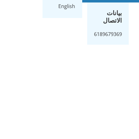
English
بيانات
الاتصال
6189679369