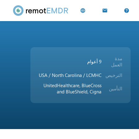
remot
EMDR
language
mail
help
مدة
9 أعوام
العمل
الترخيص
USA / North Carolina / LCMHC
UnitedHealthcare, BlueCross
التأمين
and BlueShield, Cigna