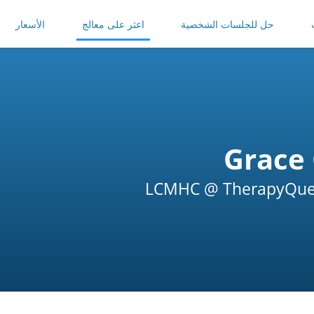
حل للجلسات الشخصية
اعثر على معالج
الأسعار
Grace 
LCMHC @ TherapyQues