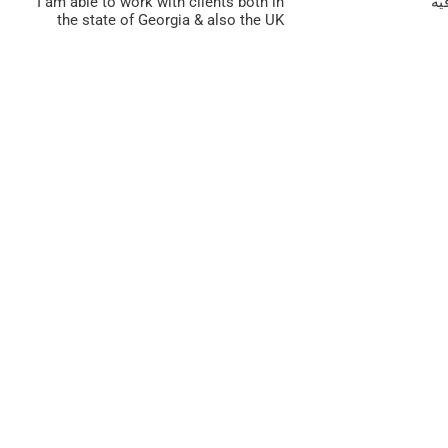
ية
I am able to work with clients both in
the state of Georgia & also the UK