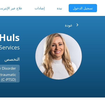
تسجيل الدخول
نبذة
إشادات
علاج عبر الإنترنت
chevron_right
عودة
Huls
Services
التخصص
y Disorder
ttraumatic
s (C-PTSD)