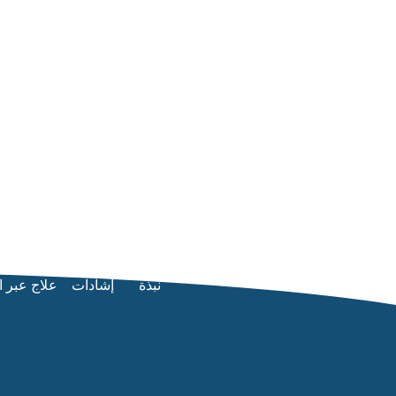
نبذة
إشادات
علاج عبر ا