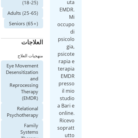
(18-
Adults (25-
Seniors (6
اجات
ت العلاج
Eye Moveme
Desensitizat
a
Reprocess
Ther
(EMD
Relatio
Psychother
Fam
Syste