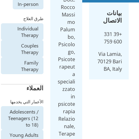
In-per
علاج
Individ
Ther
Coup
Ther
Fam
Ther
اء
ر التي يخدمها
Adolescent
Teenagers 
to 
Young Adu